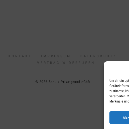
KONTAKT
IMPRESSUM
DATENSCHUTZ
VERTRAG WIDERRUFEN
Um dir ein op
© 2026 Schulz Privatgrund eGbR
Geräteinforma
zustimmst, kö
verarbeiten. 
Merkmale und
Akz