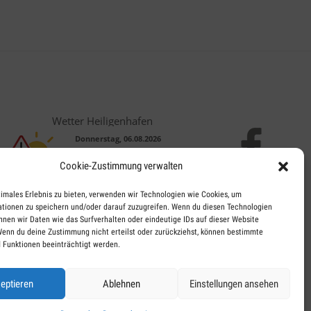
Wetter Heiligenhafen
Donnerstag, 06.08.2026
16 / 23°C
Cookie-Zustimmung verwalten
Leicht bewölkt
Fr, 07.08.
Sa, 08.08.
So, 09.08.
timales Erlebnis zu bieten, verwenden wir Technologien wie Cookies, um
tionen zu speichern und/oder darauf zuzugreifen. Wenn du diesen Technologien
nnen wir Daten wie das Surfverhalten oder eindeutige IDs auf dieser Website
Wenn du deine Zustimmung nicht erteilst oder zurückziehst, können bestimmte
15 / 20°C
14 / 21°C
17 / 25°C
 Funktionen beeinträchtigt werden.
Leicht bewölkt
Leicht bewölkt
Leicht bewölkt
Aktuelles Wetter ansehen
eptieren
Ablehnen
Einstellungen ansehen