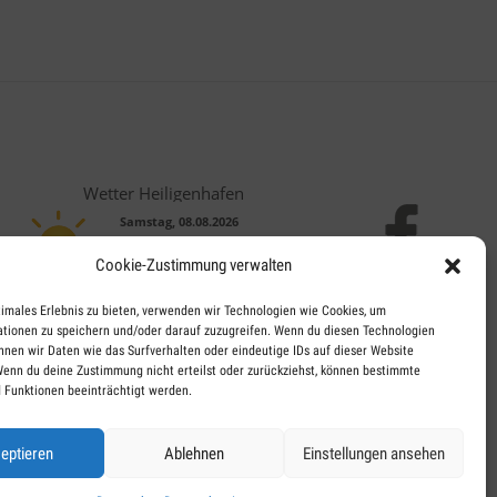
Wetter Heiligenhafen
Samstag, 08.08.2026
11 / 21°C
Cookie-Zustimmung verwalten
Leicht bewölkt
So, 09.08.
Mo, 10.08.
Di, 11.08.
timales Erlebnis zu bieten, verwenden wir Technologien wie Cookies, um
tionen zu speichern und/oder darauf zuzugreifen. Wenn du diesen Technologien
nnen wir Daten wie das Surfverhalten oder eindeutige IDs auf dieser Website
Wenn du deine Zustimmung nicht erteilst oder zurückziehst, können bestimmte
14 / 26°C
16 / 20°C
14 / 19°C
 Funktionen beeinträchtigt werden.
Wolkig
Leichter Regen
Wolkig
Aktuelles Wetter ansehen
eptieren
Ablehnen
Einstellungen ansehen