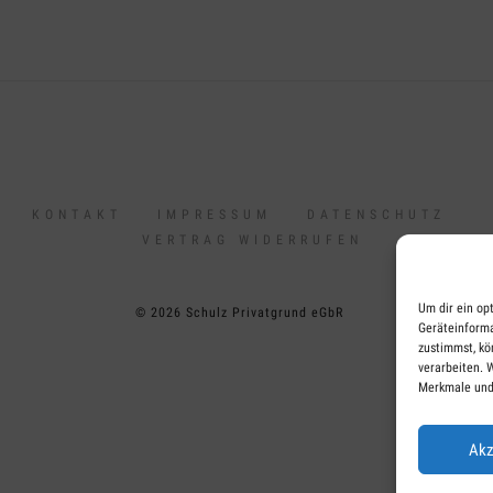
KONTAKT
IMPRESSUM
DATENSCHUTZ
VERTRAG WIDERRUFEN
Um dir ein op
© 2026 Schulz Privatgrund eGbR
Geräteinforma
zustimmst, kö
verarbeiten. 
Merkmale und
Akz