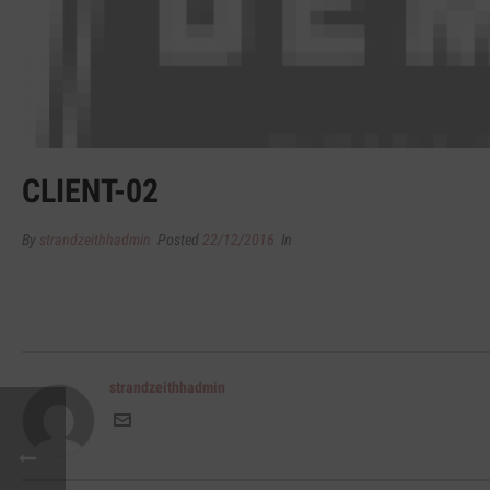
CLIENT-02
By
strandzeithhadmin
Posted
22/12/2016
In
strandzeithhadmin